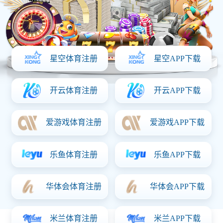
喜讯！曝德甲球队一心想签国足当
红新星 两障碍或让交易提前泡汤
2026-06-06 15:00
68 次阅读